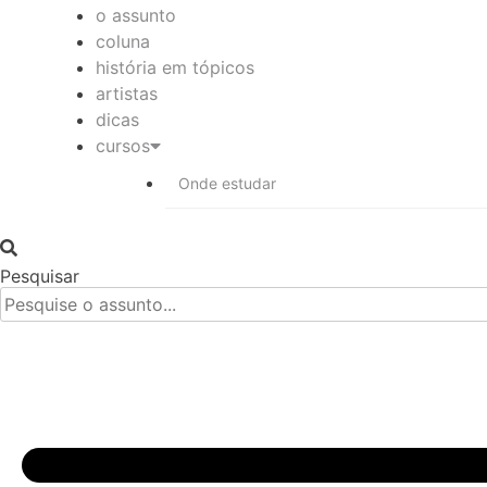
o assunto
coluna
história em tópicos
artistas
dicas
cursos
Onde estudar
Pesquisar