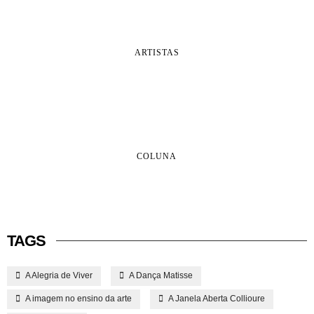
ARTISTAS
COLUNA
TAGS
A Alegria de Viver
A Dança Matisse
A imagem no ensino da arte
A Janela Aberta Collioure