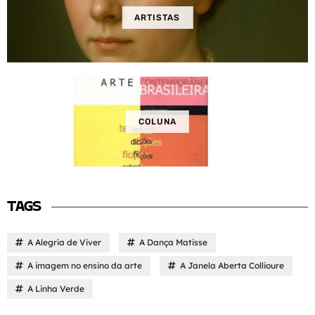
ARTISTAS
COLUNA
TAGS
A Alegria de Viver
A Dança Matisse
A imagem no ensino da arte
A Janela Aberta Collioure
A Linha Verde