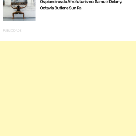
Os pioneiros do Afrofuturismo: Samuel Delany,
Octavia Butler e Sun Ra
PUBLICIDADE