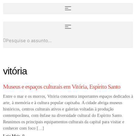
O mercado de arte no Brasil em
Alguns dos livros mais
2024: principais achados e
importantes da história da arte
interpretações
(lista 2)
vitória
DICAS
Museus e espaços culturais em Vitória, Espírito Santo
Entre o mar e os morros, Vitória concentra importantes espaços dedicados à
arte, à memória e à cultura popular capixaba. A cidade abriga museus
históricos, centros culturais ativos e galerias voltadas à produção
contemporânea, com ênfase na diversidade cultural do Espírito Santo.
Reunimos os principais equipamentos culturais da capital para visitar e
conhecer com foco […]