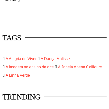
Leia Mais
 mercado
istas
luna
TAGS
A Alegria de Viver
A Dança Matisse
A imagem no ensino da arte
A Janela Aberta Collioure
A Linha Verde
TRENDING
HISTÓRIA EM TÓPICOS