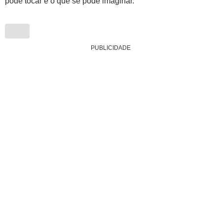
pode tocar e o que se pode imaginar.
PUBLICIDADE