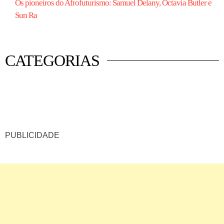
Os pioneiros do Afrofuturismo: Samuel Delany, Octavia Butler e
Sun Ra
CATEGORIAS
 mercado
istas
luna
PUBLICIDADE