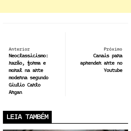
Anterior
Próximo
Neoclassicismo:
Canais para
razão, forma e
aprender arte no
moral na arte
Youtube
moderna segundo
Giulio Carlo
Argan
LEIA TAMBÉM