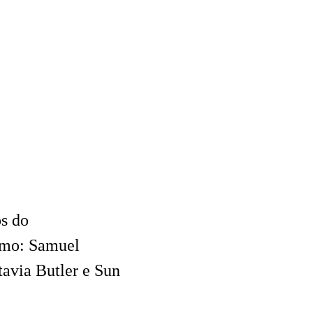
os do
smo: Samuel
tavia Butler e Sun