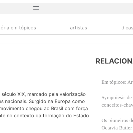
tória em tópicos
artistas
dica
RELACIO
Em tópicos: A
século XIX, marcado pela valorização
Sympoiesis de
es nacionais. Surgido na Europa como
conceitos-cha
o movimento chegou ao Brasil com força
mente no contexto da formação do Estado
Os pioneiros d
Octavia Butler