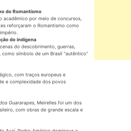
sino do Romantismo
ino acadêmico por meio de concursos,
artes reforçaram o Romantismo como
 império.
zação do indígena
m cenas do descobrimento, guerras,
, como símbolo de um Brasil “autêntico”
rágico, com traços europeus e
de e complexidade dos povos
 dos Guararapes
, Meirelles foi um dos
sileiro, com obras de grande escala e
do Avaí
, Pedro Américo dominava a