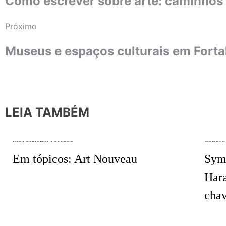
Como escrever sobre arte: caminhos 
Próximo
Museus e espaços culturais em Forta
LEIA TAMBÉM
HISTÓRIA EM TÓPICOS
COLUN
Em tópicos: Art Nouveau
Sym
Hara
chav