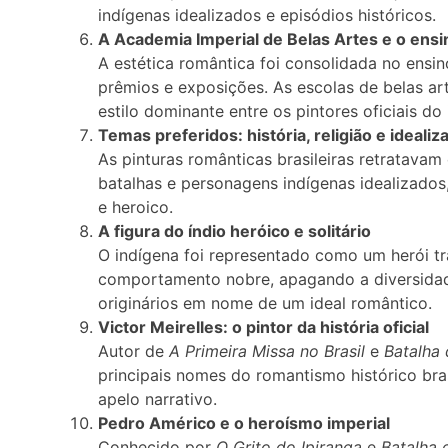
indígenas idealizados e episódios históricos.
A Academia Imperial de Belas Artes e o en
A estética romântica foi consolidada no ens
prêmios e exposições. As escolas de belas 
estilo dominante entre os pintores oficiais do
Temas preferidos: história, religião e ideali
As pinturas românticas brasileiras retratava
batalhas e personagens indígenas idealizados
e heroico.
A figura do índio heróico e solitário
O indígena foi representado como um herói t
comportamento nobre, apagando a diversida
originários em nome de um ideal romântico.
Victor Meirelles: o pintor da história oficial
Autor de
A Primeira Missa no Brasil
e
Batalha
principais nomes do romantismo histórico bra
apelo narrativo.
Pedro Américo e o heroísmo imperial
Conhecido por
O Grito do Ipiranga
e
Batalha 