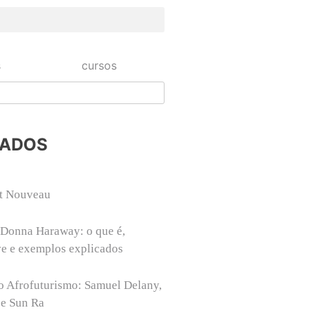
s
cursos
NADOS
rt Nouveau
 Donna Haraway: o que é,
ve e exemplos explicados
o Afrofuturismo: Samuel Delany,
 e Sun Ra