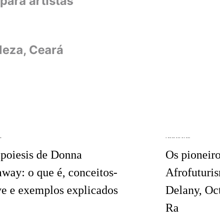
para artistas
leza, Ceará
A
ARTISTAS
poiesis de Donna
Os pioneir
way: o que é, conceitos-
Afrofuturi
e e exemplos explicados
Delany, Oc
Ra