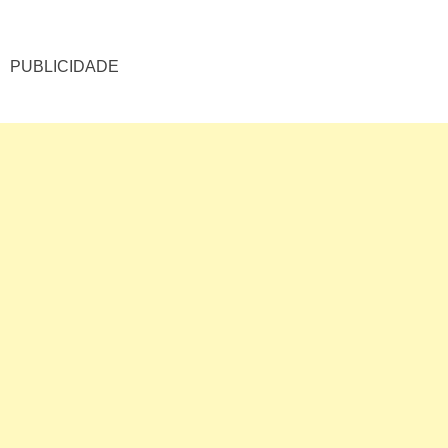
istas
luna
PUBLICIDADE