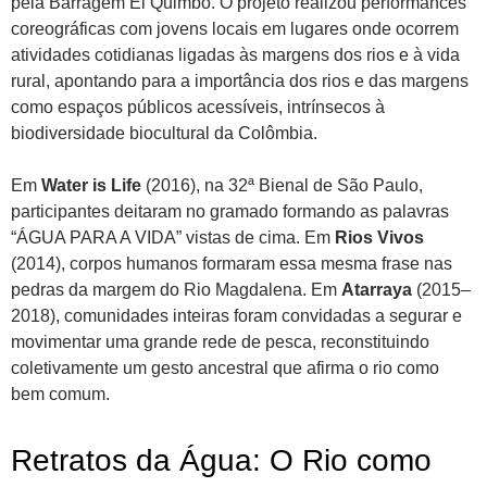
pela Barragem El Quimbo. O projeto realizou performances
coreográficas com jovens locais em lugares onde ocorrem
atividades cotidianas ligadas às margens dos rios e à vida
rural, apontando para a importância dos rios e das margens
como espaços públicos acessíveis, intrínsecos à
biodiversidade biocultural da Colômbia.
Em
Water is Life
(2016), na 32ª Bienal de São Paulo,
participantes deitaram no gramado formando as palavras
“ÁGUA PARA A VIDA” vistas de cima. Em
Rios Vivos
(2014), corpos humanos formaram essa mesma frase nas
pedras da margem do Rio Magdalena. Em
Atarraya
(2015–
2018), comunidades inteiras foram convidadas a segurar e
movimentar uma grande rede de pesca, reconstituindo
coletivamente um gesto ancestral que afirma o rio como
bem comum.
Retratos da Água: O Rio como