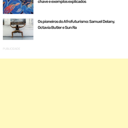
chave e exemplos explicados
Os pioneiros do Afrofuturismo: Samuel Delany,
Octavia Butler e Sun Ra
PUBLICIDADE