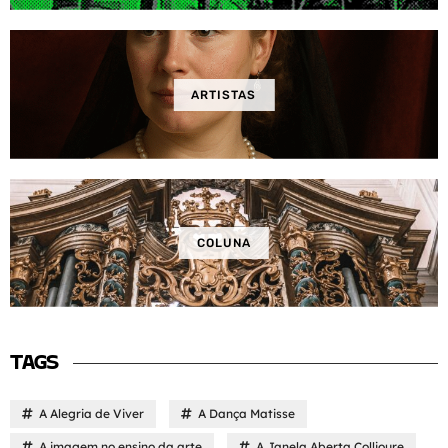
ARTISTAS
COLUNA
TAGS
A Alegria de Viver
A Dança Matisse
A imagem no ensino da arte
A Janela Aberta Collioure