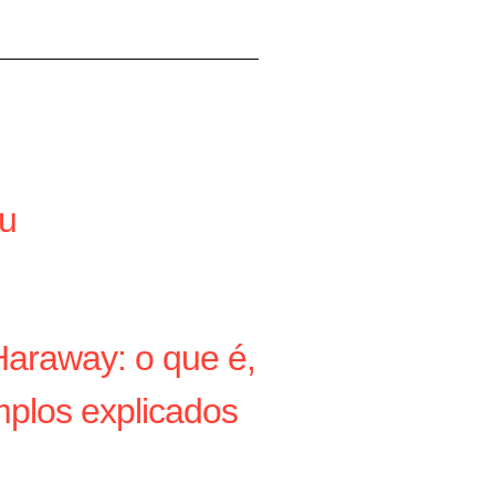
au
araway: o que é,
plos explicados