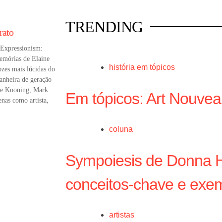
TRENDING
rato
 Expressionism:
memórias de Elaine
história em tópicos
ozes mais lúcidas do
nheira de geração
 de Kooning, Mark
Em tópicos: Art Nouve
nas como artista,
coluna
Sympoiesis de Donna H
conceitos-chave e exem
artistas