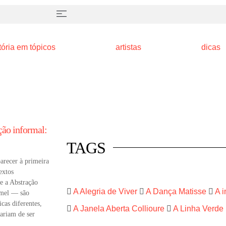
nstrói a
Alguns dos livros mais i
tória em tópicos
artistas
dicas
história da arte (lista 3)
arte e mercado
artistas
coluna
ção informal:
TAGS
arecer à primeira
extos
e a Abstração
A Alegria de Viver
A Dança Matisse
A 
mel — são
cas diferentes,
A Janela Aberta Collioure
A Linha Verde
tariam de ser