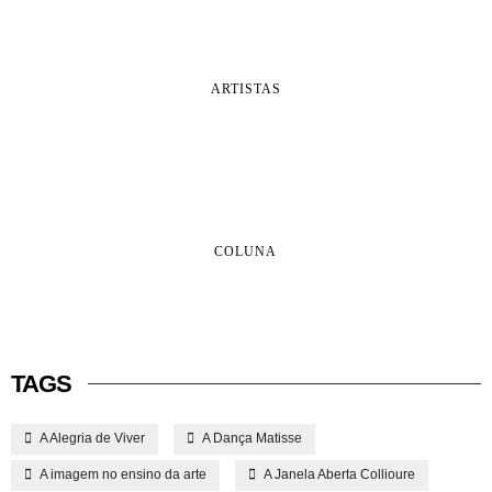
ARTISTAS
COLUNA
TAGS
A Alegria de Viver
A Dança Matisse
A imagem no ensino da arte
A Janela Aberta Collioure