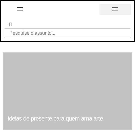
história em tópicos
Ideias de presente para quem ama arte