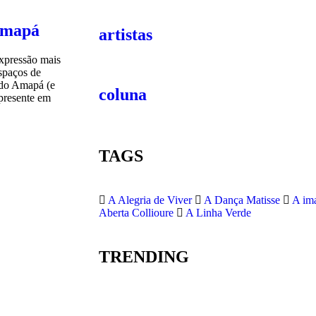
Amapá
artistas
expressão mais
espaços de
 do Amapá (e
coluna
presente em
TAGS
A Alegria de Viver
A Dança Matisse
A im
Aberta Collioure
A Linha Verde
TRENDING