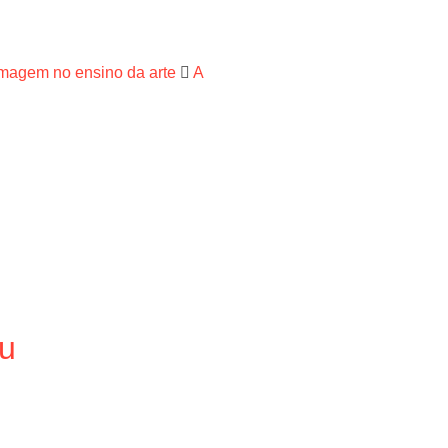
imagem no ensino da arte
A
au