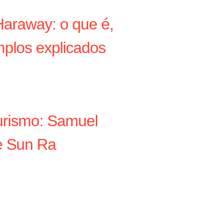
araway: o que é,
plos explicados
turismo: Samuel
 e Sun Ra