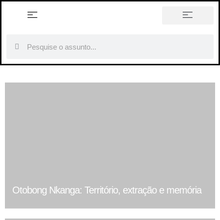
história em tópicos
Otobong Nkanga: Território, extração e memória