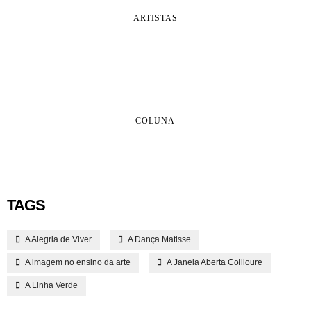
ARTISTAS
COLUNA
TAGS
A Alegria de Viver
A Dança Matisse
A imagem no ensino da arte
A Janela Aberta Collioure
A Linha Verde