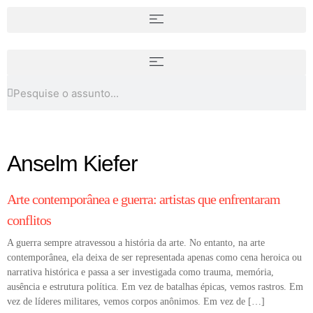
Poetas latino-americanas para
Acessibilidade em museus e
conhecer
espaços culturais
Anselm Kiefer
ARTISTAS
COLUNA
Arte contemporânea e guerra: artistas que enfrentaram
conflitos
A guerra sempre atravessou a história da arte. No entanto, na arte
contemporânea, ela deixa de ser representada apenas como cena heroica ou
narrativa histórica e passa a ser investigada como trauma, memória,
ausência e estrutura política. Em vez de batalhas épicas, vemos rastros. Em
vez de líderes militares, vemos corpos anônimos. Em vez de […]