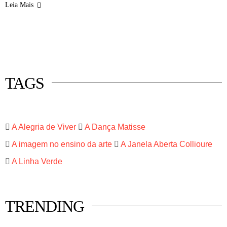
Leia Mais
 mercado
istas
luna
TAGS
A Alegria de Viver
A Dança Matisse
A imagem no ensino da arte
A Janela Aberta Collioure
A Linha Verde
TRENDING