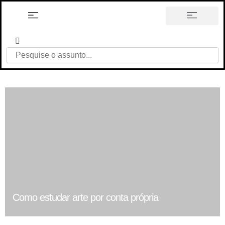
história em tópicos
Como estudar arte por conta própria