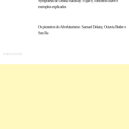
Sympoiesis de Donna Haraway: o que é, conceitos-chave e
exemplos explicados
Os pioneiros do Afrofuturismo: Samuel Delany, Octavia Butler e
Sun Ra
PUBLICIDADE