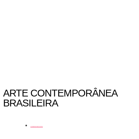
Museus e espaços culturais em Recife,
Pernambuco
ARTE CONTEMPORÂNEA
BRASILEIRA
artistas