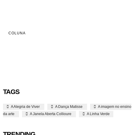
COLUNA
TAGS
A Alegria de Viver
A Dança Matisse
A imagem no ensino
da arte
A Janela Aberta Collioure
A Linha Verde
TRENDING