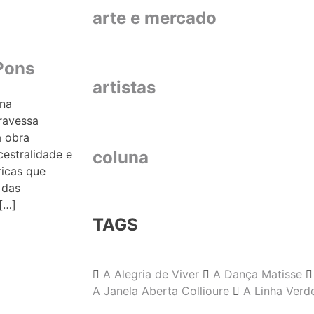
arte e mercado
Pons
artistas
ana
ravessa
a obra
estralidade e
coluna
ricas que
 das
[…]
TAGS
A Alegria de Viver
A Dança Matisse
A Janela Aberta Collioure
A Linha Verd