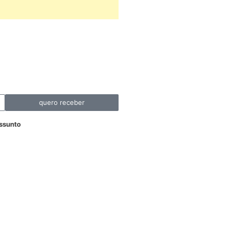
quero receber
ssunto