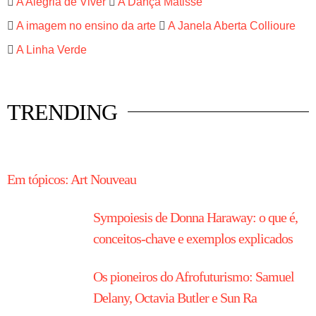
A Alegria de Viver
A Dança Matisse
A imagem no ensino da arte
A Janela Aberta Collioure
A Linha Verde
TRENDING
HISTÓRIA EM TÓPICOS
Em tópicos: Art Nouveau
Sympoiesis de Donna Haraway: o que é,
conceitos-chave e exemplos explicados
Os pioneiros do Afrofuturismo: Samuel
Delany, Octavia Butler e Sun Ra