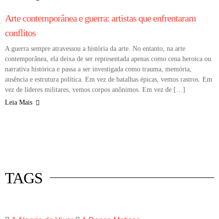
ARTISTAS
COLUNA
Arte contemporânea e guerra: artistas que enfrentaram
conflitos
A guerra sempre atravessou a história da arte. No entanto, na arte
contemporânea, ela deixa de ser representada apenas como cena heroica ou
narrativa histórica e passa a ser investigada como trauma, memória,
ausência e estrutura política. Em vez de batalhas épicas, vemos rastros. Em
vez de líderes militares, vemos corpos anônimos. Em vez de […]
Leia Mais
 mercado
istas
luna
TAGS