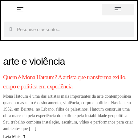
Differencing the Canon, de
Griselda Pollock: o feminismo e
história em tópicos
a reescrita da história da arte
O que é patrimônio cultural?
arte e violência
ARTISTAS
Quem é Mona Hatoum? A artista que transforma exílio,
corpo e política em experiência
Mona Hatoum é uma das artistas mais importantes da arte contemporânea
quando o assunto é deslocamento, violência, corpo e política. Nascida em
1952, em Beirute, no Líbano, filha de palestinos, Hatoum construiu uma
obra marcada pela experiência do exílio e pela instabilidade geopolítica.
Seu trabalho combina instalação, escultura, vídeo e performance para criar
ambientes que […]
Leia Mais