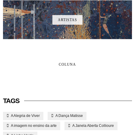
ARTISTAS
COLUNA
TAGS
A Alegria de Viver
A Dança Matisse
A imagem no ensino da arte
A Janela Aberta Collioure