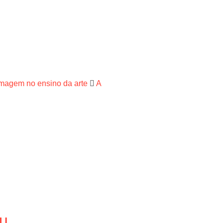
imagem no ensino da arte
A
au