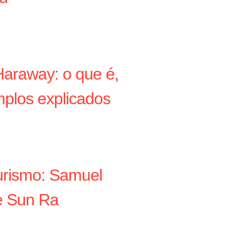
araway: o que é,
plos explicados
turismo: Samuel
 e Sun Ra