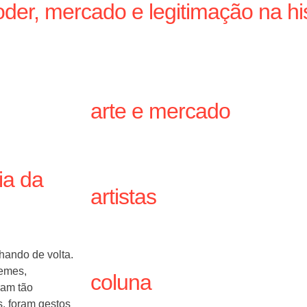
der, mercado e legitimação na his
arte e mercado
ia da
artistas
hando de volta.
memes,
coluna
ram tão
, foram gestos