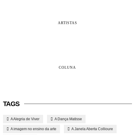
ARTISTAS
COLUNA
TAGS
A Alegria de Viver
A Dança Matisse
A imagem no ensino da arte
A Janela Aberta Collioure