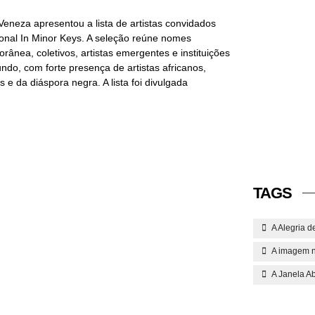
Veneza apresentou a lista de artistas convidados
ional In Minor Keys. A seleção reúne nomes
orânea, coletivos, artistas emergentes e instituições
ndo, com forte presença de artistas africanos,
s e da diáspora negra. A lista foi divulgada
TAGS
A Alegria d
A imagem n
A Janela Ab