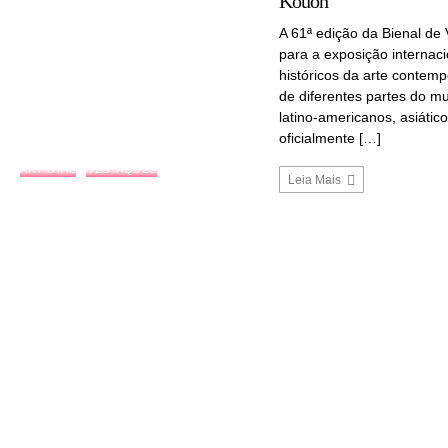
Kouoh
A 61ª edição da Bienal de 
para a exposição internac
históricos da arte contemp
de diferentes partes do mu
latino-americanos, asiático
oficialmente […]
ARTISTAS
DESTAQUES
Leia Mais