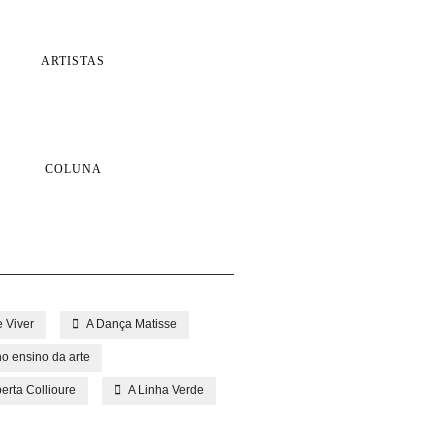
ARTISTAS
COLUNA
e Viver
A Dança Matisse
o ensino da arte
erta Collioure
A Linha Verde