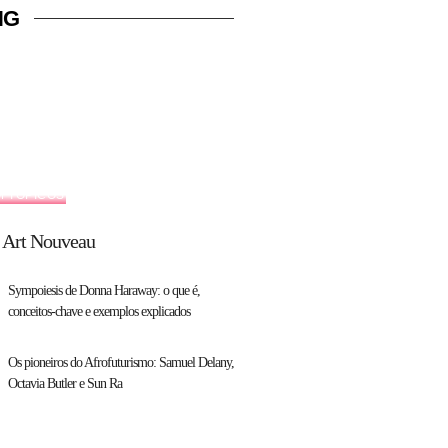
NG
M TÓPICOS
 Art Nouveau
Sympoiesis de Donna Haraway: o que é,
conceitos-chave e exemplos explicados
Os pioneiros do Afrofuturismo: Samuel Delany,
Octavia Butler e Sun Ra