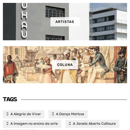
ARTISTAS
COLUNA
TAGS
A Alegria de Viver
A Dança Matisse
A imagem no ensino da arte
A Janela Aberta Collioure