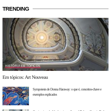
TRENDING
HISTÓRIA EM TÓPICOS
Em tópicos: Art Nouveau
Sympoiesis de Donna Haraway: o que é, conceitos-chave e
exemplos explicados