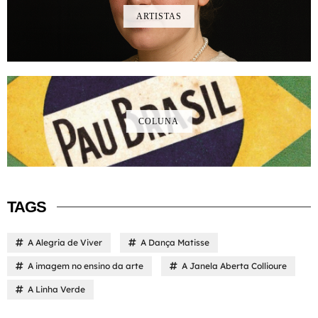
ARTISTAS
COLUNA
TAGS
A Alegria de Viver
A Dança Matisse
A imagem no ensino da arte
A Janela Aberta Collioure
A Linha Verde