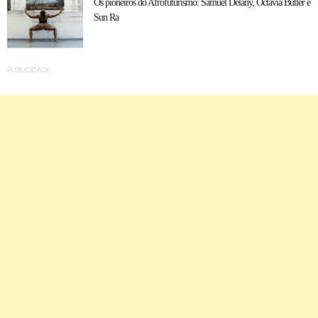
Os pioneiros do Afrofuturismo: Samuel Delany, Octavia Butler e
Sun Ra
PUBLICIDADE