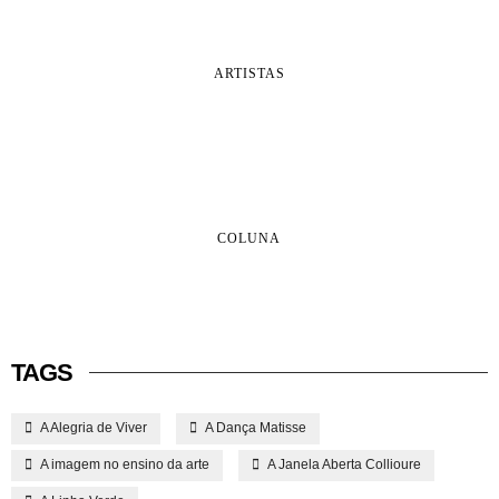
ARTISTAS
COLUNA
TAGS
A Alegria de Viver
A Dança Matisse
A imagem no ensino da arte
A Janela Aberta Collioure