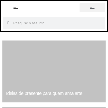
história em tópicos
Ideias de presente para quem ama arte