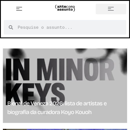
Bienal de Veneza 2026: lista de artistas e
biografia da curadora Koyo Kouoh