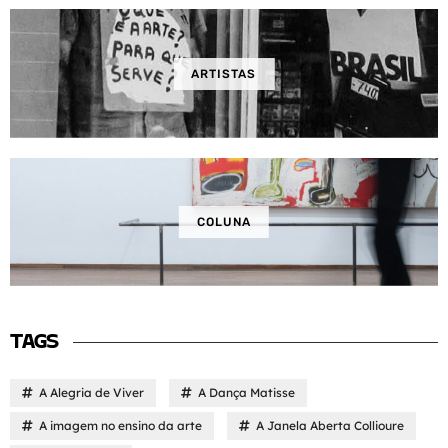
ARTISTAS
COLUNA
TAGS
A Alegria de Viver
A Dança Matisse
A imagem no ensino da arte
A Janela Aberta Collioure