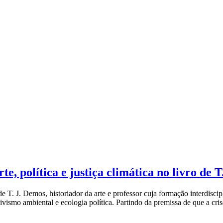
emporâneos
O que é arte par
e, política e justiça climática no livro de 
. J. Demos, historiador da arte e professor cuja formação interdisciplinar
ivismo ambiental e ecologia política. Partindo da premissa de que a cris