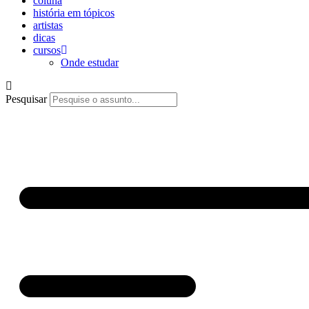
coluna
história em tópicos
artistas
dicas
cursos
Onde estudar
Pesquisar