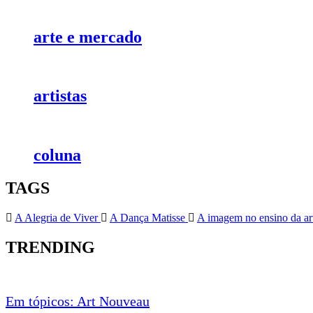
arte e mercado
artistas
coluna
TAGS
A Alegria de Viver
A Dança Matisse
A imagem no ensino da a
TRENDING
HISTÓRIA EM TÓPICOS
Em tópicos: Art Nouveau