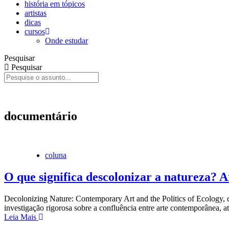
história em tópicos
artistas
dicas
cursos
Onde estudar
Pesquisar
Pesquisar
Livro História da Arte – Ensaios Cont
documentário
coluna
O que significa descolonizar a natureza? Art
Decolonizing Nature: Contemporary Art and the Politics of Ecology, de T
investigação rigorosa sobre a confluência entre arte contemporânea, at
Leia Mais