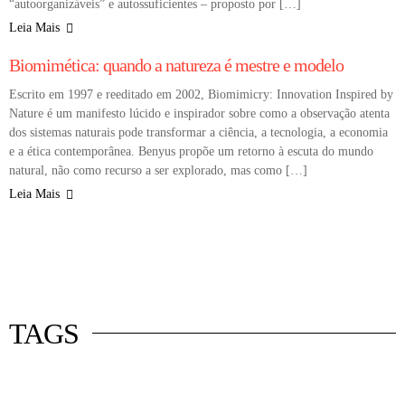
“autoorganizáveis” e autossuficientes – proposto por […]
Leia Mais
COLUNA
Biomimética: quando a natureza é mestre e modelo
Escrito em 1997 e reeditado em 2002, Biomimicry: Innovation Inspired by
Nature é um manifesto lúcido e inspirador sobre como a observação atenta
dos sistemas naturais pode transformar a ciência, a tecnologia, a economia
e a ética contemporânea. Benyus propõe um retorno à escuta do mundo
natural, não como recurso a ser explorado, mas como […]
Leia Mais
 mercado
istas
luna
TAGS