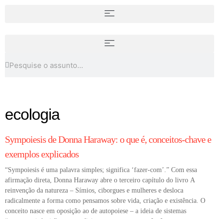
Canais para aprender arte no
Youtube
As maiores gravuristas brasileiras
ecologia
COLUNA
Sympoiesis de Donna Haraway: o que é, conceitos-chave e
exemplos explicados
“Sympoiesis é uma palavra simples; significa ‘fazer-com’.” Com essa
afirmação direta, Donna Haraway abre o terceiro capítulo do livro A
reinvenção da natureza – Símios, ciborgues e mulheres e desloca
radicalmente a forma como pensamos sobre vida, criação e existência. O
conceito nasce em oposição ao de autopoiese – a ideia de sistemas