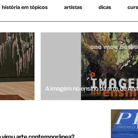
história em tópicos
artistas
dicas
cur
A imagem no ensino da arte, de An
a virou arte contemporânea?