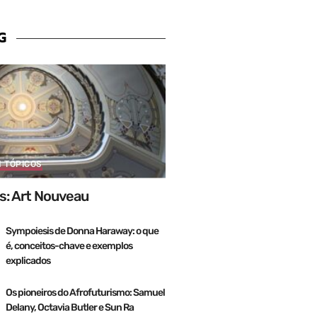
G
M TÓPICOS
s: Art Nouveau
Sympoiesis de Donna Haraway: o que
é, conceitos-chave e exemplos
explicados
Os pioneiros do Afrofuturismo: Samuel
Delany, Octavia Butler e Sun Ra