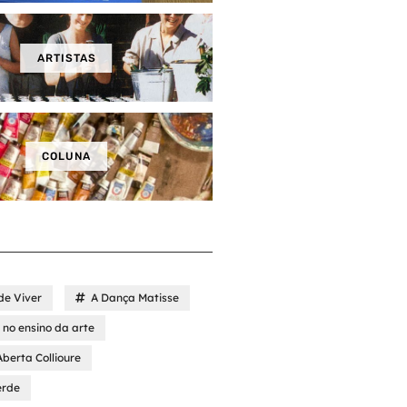
ARTISTAS
COLUNA
de Viver
A Dança Matisse
no ensino da arte
Aberta Collioure
erde