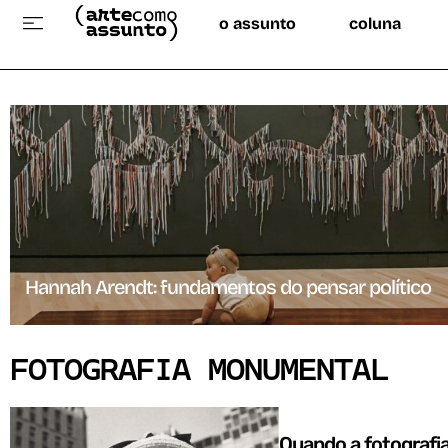
o assunto
coluna
Hannah Arendt: fundamentos do pensar político
FOTOGRAFIA MONUMENTAL
Quando a fotografi