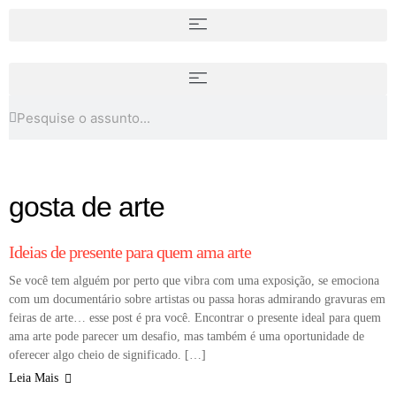
5 obras de Damien Hirst que
Intuição e Intelecto na Arte,
chocaram o mundo
citações de Rudolf Arnheim
gosta de arte
DICAS
Ideias de presente para quem ama arte
Se você tem alguém por perto que vibra com uma exposição, se emociona
com um documentário sobre artistas ou passa horas admirando gravuras em
feiras de arte… esse post é pra você. Encontrar o presente ideal para quem
ama arte pode parecer um desafio, mas também é uma oportunidade de
oferecer algo cheio de significado. […]
Leia Mais