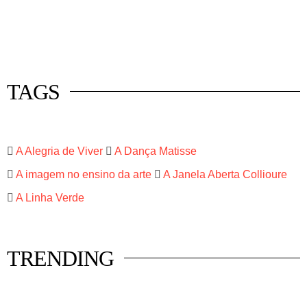
 mercado
istas
luna
TAGS
A Alegria de Viver
A Dança Matisse
A imagem no ensino da arte
A Janela Aberta Collioure
A Linha Verde
TRENDING
HISTÓRIA EM TÓPICOS