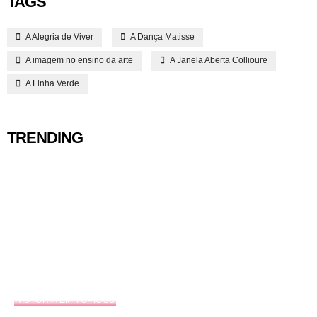
TAGS
A Alegria de Viver
A Dança Matisse
A imagem no ensino da arte
A Janela Aberta Collioure
A Linha Verde
TRENDING
HISTÓRIA EM TÓPICOS