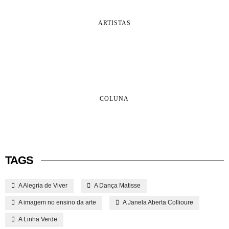
ARTISTAS
COLUNA
TAGS
A Alegria de Viver
A Dança Matisse
A imagem no ensino da arte
A Janela Aberta Collioure
A Linha Verde