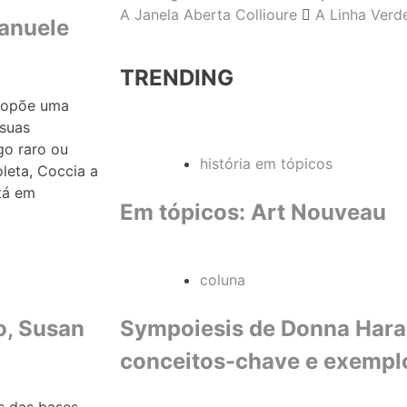
A Janela Aberta Collioure
A Linha Verd
manuele
TRENDING
propõe uma
suas
go raro ou
história em tópicos
leta, Coccia a
tá em
Em tópicos: Art Nouveau
coluna
Sympoiesis de Donna Haraw
o, Susan
conceitos-chave e exempl