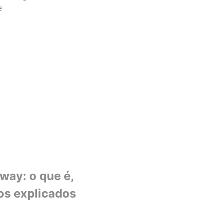
e
ay: o que é,
os explicados