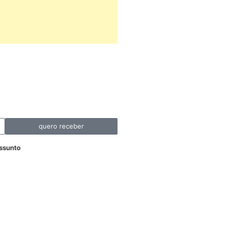
quero receber
ssunto