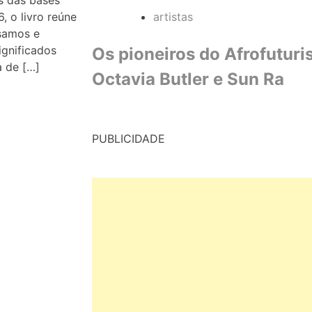
s das bases
artistas
, o livro reúne
samos e
ignificados
Os pioneiros do Afrofutur
a de […]
Octavia Butler e Sun Ra
PUBLICIDADE