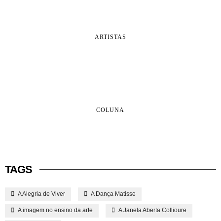
ARTISTAS
COLUNA
TAGS
A Alegria de Viver
A Dança Matisse
A imagem no ensino da arte
A Janela Aberta Collioure