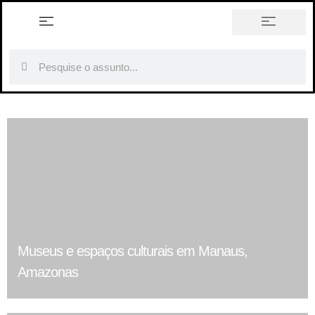
história em tópicos
Museus e espaços culturais em Manaus,
Amazonas