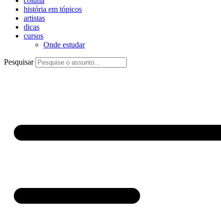
coluna
história em tópicos
artistas
dicas
cursos
Onde estudar
Pesquisar