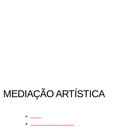
Guia de museus em Havana, Cuba
MEDIAÇÃO ARTÍSTICA
coluna
curadoria e crítica de arte