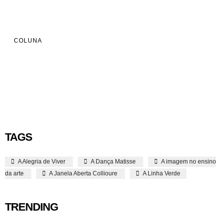
COLUNA
TAGS
A Alegria de Viver
A Dança Matisse
A imagem no ensino
da arte
A Janela Aberta Collioure
A Linha Verde
TRENDING