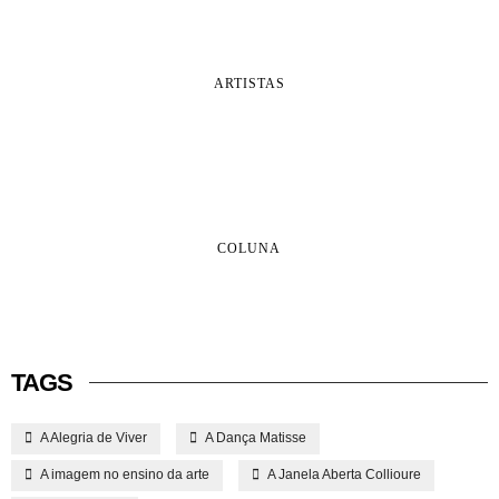
ARTISTAS
COLUNA
TAGS
A Alegria de Viver
A Dança Matisse
A imagem no ensino da arte
A Janela Aberta Collioure