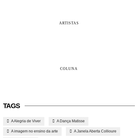
ARTISTAS
COLUNA
TAGS
A Alegria de Viver
A Dança Matisse
A imagem no ensino da arte
A Janela Aberta Collioure