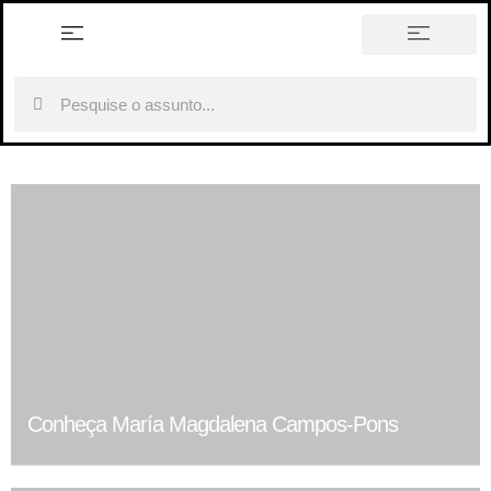
história em tópicos
Conheça María Magdalena Campos-Pons