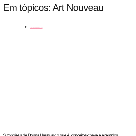
Em tópicos: Art Nouveau
coluna
Sympoiesis de Donna Haraway: o que é, conceitos-chave e exemplos