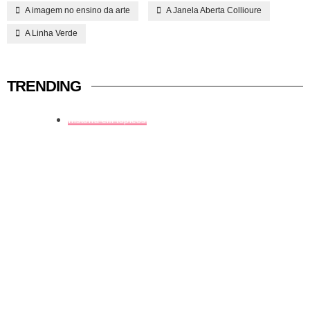
A imagem no ensino da arte
A Janela Aberta Collioure
A Linha Verde
TRENDING
história em tópicos