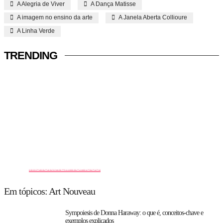
A Alegria de Viver
A Dança Matisse
A imagem no ensino da arte
A Janela Aberta Collioure
A Linha Verde
TRENDING
HISTÓRIA EM TÓPICOS
Em tópicos: Art Nouveau
Sympoiesis de Donna Haraway: o que é, conceitos-chave e
exemplos explicados