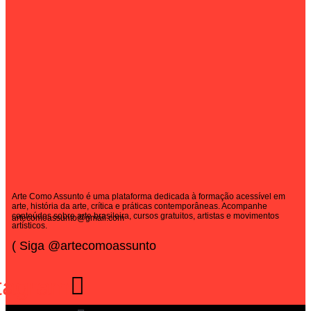
Arte Como Assunto é uma plataforma dedicada à formação acessível em
arte, história da arte, crítica e práticas contemporâneas. Acompanhe
conteúdos sobre arte brasileira, cursos gratuitos, artistas e movimentos
artecomoassunto@gmail.com
artísticos.
( Siga @artecomoassunto
tagram