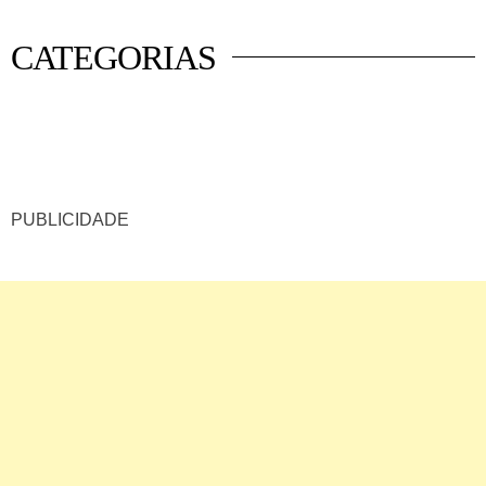
CATEGORIAS
 mercado
istas
luna
PUBLICIDADE