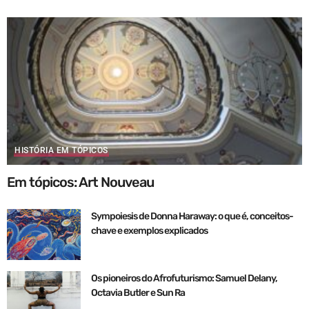
HISTÓRIA EM TÓPICOS
Em tópicos: Art Nouveau
Sympoiesis de Donna Haraway: o que é, conceitos-
chave e exemplos explicados
Os pioneiros do Afrofuturismo: Samuel Delany,
Octavia Butler e Sun Ra