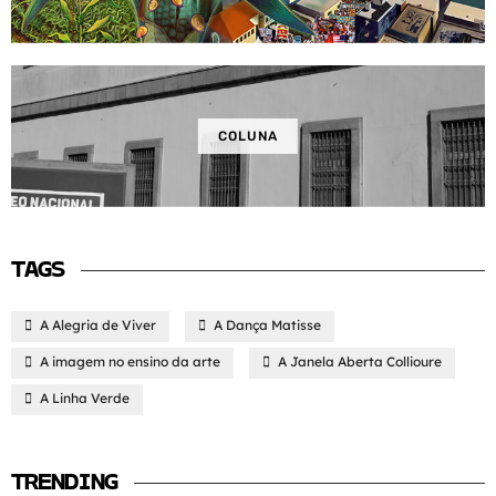
COLUNA
TAGS
A Alegria de Viver
A Dança Matisse
A imagem no ensino da arte
A Janela Aberta Collioure
A Linha Verde
TRENDING