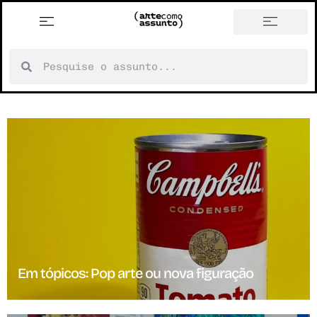
Em tópicos: Pop arte ou nova figuração