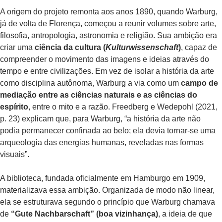
A origem do projeto remonta aos anos 1890, quando Warburg,
já de volta de Florença, começou a reunir volumes sobre arte,
filosofia, antropologia, astronomia e religião. Sua ambição era
criar uma
ciência da cultura (
Kulturwissenschaft
)
, capaz de
compreender o movimento das imagens e ideias através do
tempo e entre civilizações. Em vez de isolar a história da arte
como disciplina autônoma, Warburg a via como um
campo de
mediação entre as ciências naturais e as ciências do
espírito
, entre o mito e a razão. Freedberg e Wedepohl (2021,
p. 23) explicam que, para Warburg, “a história da arte não
podia permanecer confinada ao belo; ela devia tornar-se uma
arqueologia das energias humanas, reveladas nas formas
visuais”.
A biblioteca, fundada oficialmente em Hamburgo em 1909,
materializava essa ambição. Organizada de modo não linear,
ela se estruturava segundo o princípio que Warburg chamava
de
“Gute Nachbarschaft” (boa vizinhança)
, a ideia de que