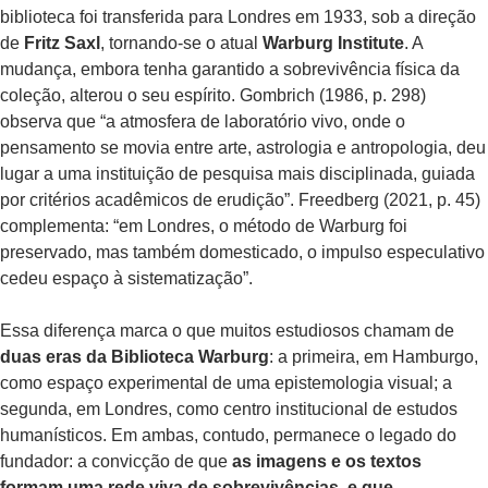
biblioteca foi transferida para Londres em 1933, sob a direção
de
Fritz Saxl
, tornando-se o atual
Warburg Institute
. A
mudança, embora tenha garantido a sobrevivência física da
coleção, alterou o seu espírito. Gombrich (1986, p. 298)
observa que “a atmosfera de laboratório vivo, onde o
pensamento se movia entre arte, astrologia e antropologia, deu
lugar a uma instituição de pesquisa mais disciplinada, guiada
por critérios acadêmicos de erudição”. Freedberg (2021, p. 45)
complementa: “em Londres, o método de Warburg foi
preservado, mas também domesticado, o impulso especulativo
cedeu espaço à sistematização”.
Essa diferença marca o que muitos estudiosos chamam de
duas eras da Biblioteca Warburg
: a primeira, em Hamburgo,
como espaço experimental de uma epistemologia visual; a
segunda, em Londres, como centro institucional de estudos
humanísticos. Em ambas, contudo, permanece o legado do
fundador: a convicção de que
as imagens e os textos
formam uma rede viva de sobrevivências, e que