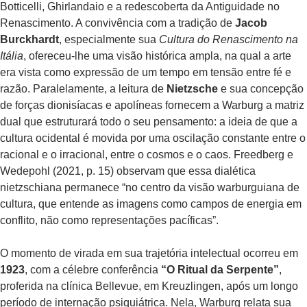
Botticelli, Ghirlandaio e a redescoberta da Antiguidade no
Renascimento. A convivência com a tradição de
Jacob
Burckhardt
, especialmente sua
Cultura do Renascimento na
Itália
, ofereceu-lhe uma visão histórica ampla, na qual a arte
era vista como expressão de um tempo em tensão entre fé e
razão. Paralelamente, a leitura de
Nietzsche
e sua concepção
de forças dionisíacas e apolíneas fornecem a Warburg a matriz
dual que estruturará todo o seu pensamento: a ideia de que a
cultura ocidental é movida por uma oscilação constante entre o
racional e o irracional, entre o cosmos e o caos. Freedberg e
Wedepohl (2021, p. 15) observam que essa dialética
nietzschiana permanece “no centro da visão warburguiana de
cultura, que entende as imagens como campos de energia em
conflito, não como representações pacíficas”.
O momento de virada em sua trajetória intelectual ocorreu em
1923
, com a célebre conferência
“O Ritual da Serpente”
,
proferida na clínica Bellevue, em Kreuzlingen, após um longo
período de internação psiquiátrica. Nela, Warburg relata sua