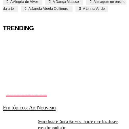
A Alegria de Viver
A Dança Matisse
A imagem no ensino
da arte
A Janela Aberta Collioure
A Linha Verde
TRENDING
HISTÓRIA EM TÓPICOS
Em tópicos: Art Nouveau
Sympoiesis de Donna Haraway: o que é, conceitos-chave e
exemplos explicados