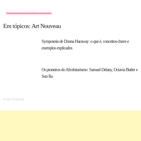
HISTÓRIA EM TÓPICOS
Em tópicos: Art Nouveau
Sympoiesis de Donna Haraway: o que é, conceitos-chave e
exemplos explicados
Os pioneiros do Afrofuturismo: Samuel Delany, Octavia Butler e
Sun Ra
PUBLICIDADE