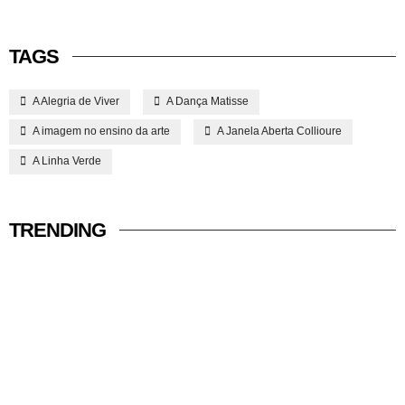
TAGS
A Alegria de Viver
A Dança Matisse
A imagem no ensino da arte
A Janela Aberta Collioure
A Linha Verde
TRENDING